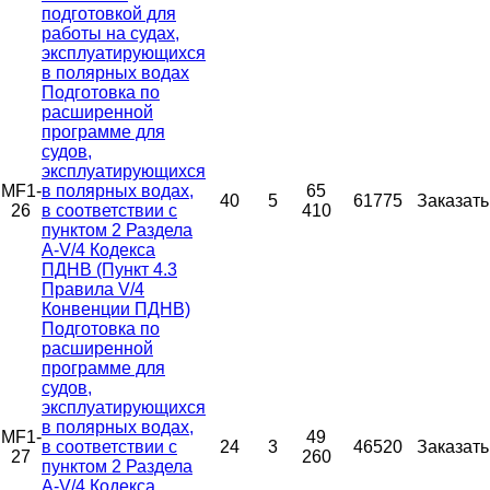
подготовкой для
работы на судах,
эксплуатирующихся
в полярных водах
Подготовка по
расширенной
программе для
судов,
эксплуатирующихся
MF1-
в полярных водах,
65
40
5
61775
Заказать
26
в соответствии с
410
пунктом 2 Раздела
A-V/4 Кодекса
ПДНВ (Пункт 4.3
Правила V/4
Конвенции ПДНВ)
Подготовка по
расширенной
программе для
судов,
эксплуатирующихся
в полярных водах,
MF1-
49
в соответствии с
24
3
46520
Заказать
27
260
пунктом 2 Раздела
A-V/4 Кодекса