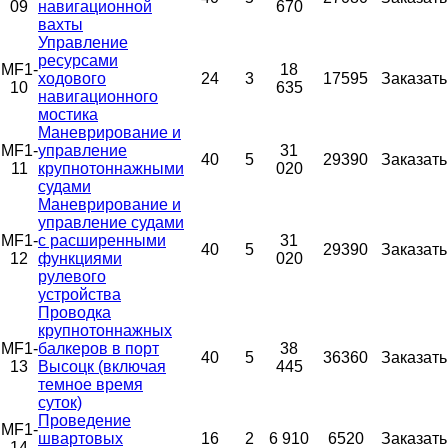
09
навигационной
670
вахты
Управление
ресурсами
MF1-
18
ходового
24
3
17595
Заказать
10
635
навигационного
мостика
Маневрирование и
MF1-
управление
31
40
5
29390
Заказать
11
крупнотоннажными
020
судами
Маневрирование и
управление судами
MF1-
с расширенными
31
40
5
29390
Заказать
12
функциями
020
рулевого
устройства
Проводка
крупнотоннажных
MF1-
балкеров в порт
38
40
5
36360
Заказать
13
Высоцк (включая
445
темное время
суток)
Проведение
MF1-
швартовых
16
2
6 910
6520
Заказать
14