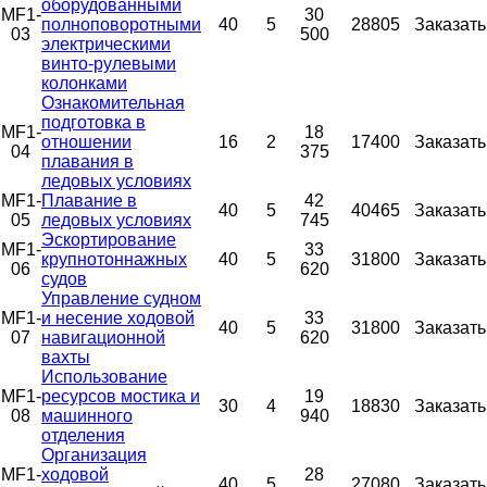
оборудованными
MF1-
30
полноповоротными
40
5
28805
Заказать
03
500
электрическими
винто-рулевыми
колонками
Ознакомительная
подготовка в
MF1-
18
отношении
16
2
17400
Заказать
04
375
плавания в
ледовых условиях
MF1-
Плавание в
42
40
5
40465
Заказать
05
ледовых условиях
745
Эскортирование
MF1-
33
крупнотоннажных
40
5
31800
Заказать
06
620
судов
Управление судном
MF1-
и несение ходовой
33
40
5
31800
Заказать
07
навигационной
620
вахты
Использование
MF1-
ресурсов мостика и
19
30
4
18830
Заказать
08
машинного
940
отделения
Организация
MF1-
ходовой
28
40
5
27080
Заказать