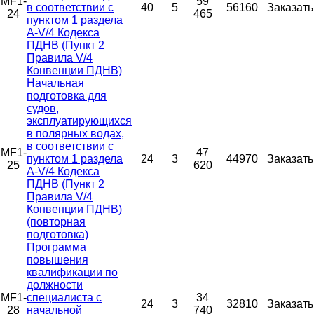
MF1-
59
в соответствии с
40
5
56160
Заказать
24
465
пунктом 1 раздела
A-V/4 Кодекса
ПДНВ (Пункт 2
Правила V/4
Конвенции ПДНВ)
Начальная
подготовка для
судов,
эксплуатирующихся
в полярных водах,
в соответствии с
MF1-
47
пунктом 1 раздела
24
3
44970
Заказать
25
620
A-V/4 Кодекса
ПДНВ (Пункт 2
Правила V/4
Конвенции ПДНВ)
(повторная
подготовка)
Программа
повышения
квалификации по
должности
MF1-
специалиста с
34
24
3
32810
Заказать
28
начальной
740