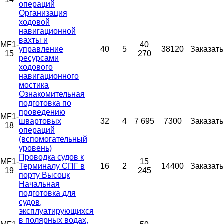
операций
Организация
ходовой
навигационной
вахты и
MF1-
40
управление
40
5
38120
Заказать
15
270
ресурсами
ходового
навигационного
мостика
Ознакомительная
подготовка по
проведению
MF1-
швартовых
32
4
7 695
7300
Заказать
18
операций
(вспомогательный
уровень)
Проводка судов к
MF1-
15
Терминалу СПГ в
16
2
14400
Заказать
19
245
порту Высоцк
Начальная
подготовка для
судов,
эксплуатирующихся
в полярных водах,