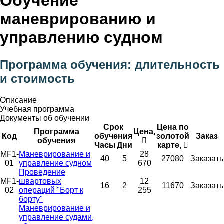
Обучение
маневрированию и
управлению судном
Программа обучения: длительность
и стоимость
Описание
Учебная программа
Документы об обучении
Срок
Цена по
Программа
Цена,
Код
обучения
золотой
Заказ
обучения
Часы
Дни
карте,
MF1-
Маневрирование и
28
40
5
27080
Заказать
01
управление судном
670
Проведение
MF1-
швартовых
12
16
2
11670
Заказать
02
операций "Борт к
255
борту"
Маневрирование и
управление судами,