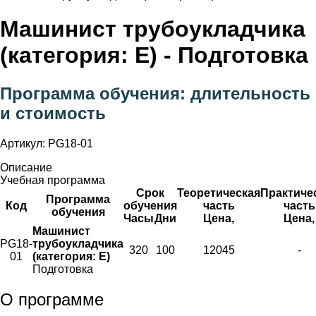
Машинист трубоукладчика
(категория: E) - Подготовка
Программа обучения: длительность
и стоимость
Артикул: PG18-01
Описание
Учебная программа
Срок
Теоретическая
Практиче
Программа
Код
обучения
часть
часть
обучения
Часы
Дни
Цена,
Цена,
Машинист
PG18-
трубоукладчика
320
100
12045
-
01
(категория: E)
Подготовка
О программе