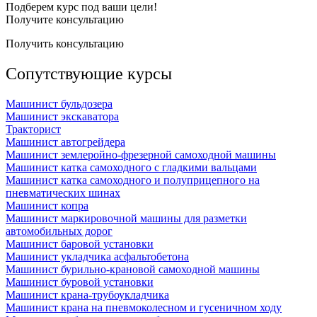
Подберем курс под ваши цели!
Получите консультацию
Получить консультацию
Сопутствующие курсы
Машинист бульдозера
Машинист экскаватора
Тракторист
Машинист автогрейдера
Машинист землеройно-фрезерной самоходной машины
Машинист катка самоходного с гладкими вальцами
Машинист катка самоходного и полуприцепного на
пневматических шинах
Машинист копра
Машинист маркировочной машины для разметки
автомобильных дорог
Машинист баровой установки
Машинист укладчика асфальтобетона
Машинист бурильно-крановой самоходной машины
Машинист буровой установки
Машинист крана-трубоукладчика
Машинист крана на пневмоколесном и гусеничном ходу