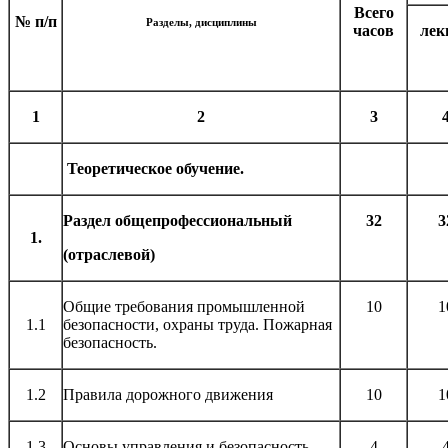
Всего
№ п/п
Разделы, дисциплины
часов
лек
1
2
3
Теоретическое обучение.
Раздел общепрофессиональный
32
3
1.
(отраслевой)
Общие требования промышленной
10
1
1.1
безопасности, охраны труда. Пожарная
безопасность.
1.2
Правила дорожного движения
10
1
1.3
Основы управления и безопасность
4