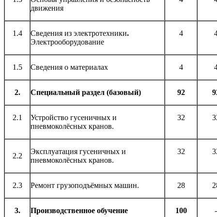
движения
1.4
Сведения из электротехники
.
4
Электрооборудование
1.5
Сведения о материалах
4
2.
Специальный раздел (базовый)
92
9
2.1
Устройство гусеничных и
32
3
пневмоколёсных кранов.
Эксплуатация гусеничных и
32
3
2.2
пневмоколёсных кранов.
2.3
Ремонт грузоподъёмных машин.
28
2
3.
Производственное обучение
100
-