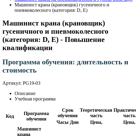
Машинист крана (крановщик) гусеничного и
пневмоколесного (категория: D, E)
Машинист крана (крановщик)
гусеничного и пневмоколесного
(категория: D, E) - Повышение
квалификации
Программа обучения: длительность и
стоимость
Артикул: PG19-03
Описание
Учебная программа
Срок
Теоретическая
Практиче
Программа
обучения
часть
часть
Код
обучения
Часы
Дни
Цена,
Цена,
Машинист
крана